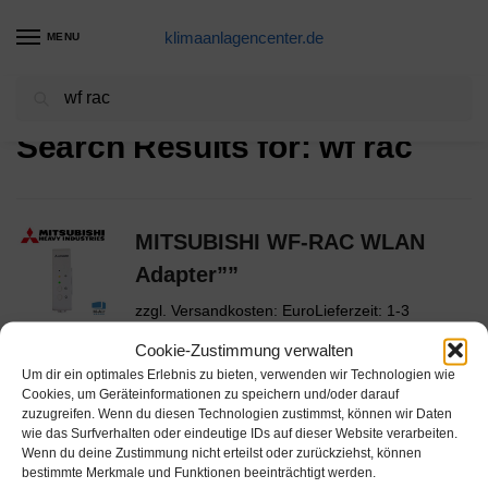
klimaanlagencenter.de
MENU
Suchen
Start
Suchergebnisse für „wf rac“
/
Search Results for:
wf rac
MITSUBISHI WF-RAC WLAN
Adapter””
zzgl. Versandkosten: EuroLieferzeit: 1-3
Werktage
Cookie-Zustimmung verwalten
Um dir ein optimales Erlebnis zu bieten, verwenden wir Technologien wie
Cookies, um Geräteinformationen zu speichern und/oder darauf
MITSUBISHI WLAN Adapter AM-
zuzugreifen. Wenn du diesen Technologien zustimmst, können wir Daten
wie das Surfverhalten oder eindeutige IDs auf dieser Website verarbeiten.
MHI-01″”
Wenn du deine Zustimmung nicht erteilst oder zurückziehst, können
bestimmte Merkmale und Funktionen beeinträchtigt werden.
zzgl. Versandkosten: EuroLieferzeit: 1-3