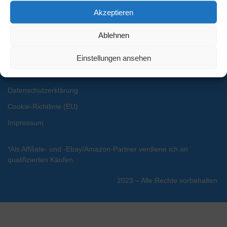
Werktage
Akzeptieren
Ablehnen
Einstellungen ansehen
Informationen
Datenschutzerklärung
Cookie-Richtlinie (EU)
Impressum
*Als Affiliate- und -Ebay/Amazon-Partner verdiene ich an
qualifizierten Käufen.
2023 – Alle Rechte vorbehalten.