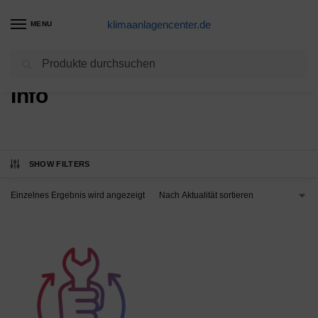
klimaanlagencenter.de
MENU
Suchen
Start
Info
/
Info
SHOW FILTERS
Einzelnes Ergebnis wird angezeigt