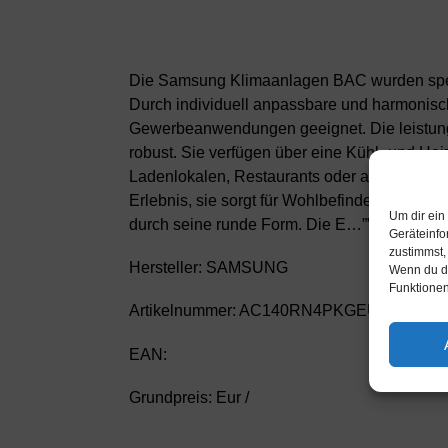
Die Samsung Klimaanlagen BAC wurden spezie
Durch individuell anpassbare und harmonisc
Gewerbeanwendungen geeignet. Die leistungss
robust. Sie verfügen über eine Kühl- und He
Ladenlokalen, Restaurants oder anderen Räuml
Erlebnis, sie sorgt für Wohlbefinden und fügt
Um dir ein
durch seine runde Form. Die E…””
Geräteinfo
zustimmst,
Hersteller: SAMSUNG
Wenn du de
Funktionen
Artikelnummer: AC140RN4PKGEU_AC1
EAN:
Grundpreis: Eur /