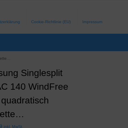
tzerklärung
Cookie-Richtlinie (EU)
Impressum
sette…
ung Singlesplit
AC 140 WindFree
 quadratisch
ette…
9
inkl. MwSt.