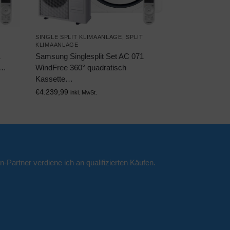
T
SINGLE SPLIT KLIMAANLAGE
,
SPLIT
KLIMAANLAGE
1
Samsung Singlesplit Set AC 071
n…
WindFree 360° quadratisch
Kassette…
€
4.239,99
inkl. MwSt.
n-Partner verdiene ich an qualifizierten Käufen.