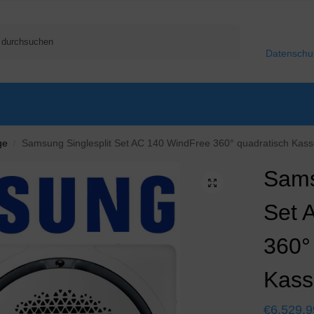
Suchen
Datenschu
ge
Samsung Singlesplit Set AC 140 WindFree 360° quadratisch Kas
/
Sams
Set 
360°
Kass
€
6.529,9