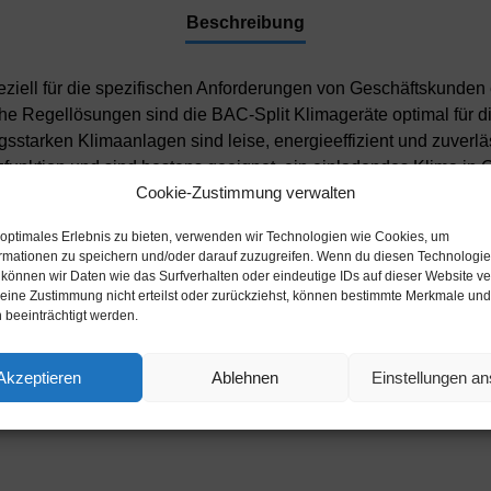
Beschreibung
ll für die spezifischen Anforderungen von Geschäftskunden e
he Regellösungen sind die BAC-Split Klimageräte optimal für 
tarken Klimaanlagen sind leise, energieeffizient und zuverlä
izfunktion und sind bestens geeignet, ein einladendes Klima i
Cookie-Zustimmung verwalten
ichkeiten zu schaffen. Die 360° Kassette Die stilvolle 360er Ka
 sich dabei perfekt in das Raumdesign ein. Das minimalistisch-mo
 optimales Erlebnis zu bieten, verwenden wir Technologien wie Cookies, um
rmationen zu speichern und/oder darauf zuzugreifen. Wenn du diesen Technologi
 können wir Daten wie das Surfverhalten oder eindeutige IDs auf dieser Website ve
ine Zustimmung nicht erteilst oder zurückziehst, können bestimmte Merkmale und
 beeinträchtigt werden.
40RXADNGEU_PC4NUDMAN_AR-KH03E
Akzeptieren
Ablehnen
Einstellungen a