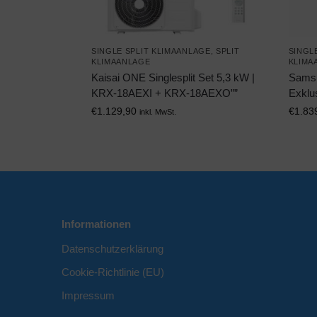
SINGLE SPLIT KLIMAANLAGE
,
SPLIT
SINGL
KLIMAANLAGE
KLIMA
Kaisai ONE Singlesplit Set 5,3 kW |
Samsu
KRX-18AEXI + KRX-18AEXO””
Exklu
€
1.129,90
€
1.83
inkl. MwSt.
Informationen
Datenschutzerklärung
Cookie-Richtlinie (EU)
Impressum