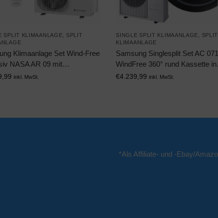
E SPLIT KLIMAANLAGE
,
SPLIT
SINGLE SPLIT KLIMAANLAGE
,
SPLI
ANLAGE
KLIMAANLAGE
ng Klimaanlage Set Wind-Free
Samsung Singlesplit Set AC 07
siv NASA AR 09 mit…
WindFree 360° rund Kassette i
9,99
€
4.239,99
inkl. MwSt.
inkl. MwSt.
*Als Affiliate- und -Ebay/Amazo