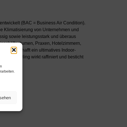
ntwickelt (BAC = Business Air Condition).
die Klimatisierung von Unternehmen und
ssig sowie leistungsstark und überaus
n Geschäftsräumen, Praxen, Hotelzimmern,
ssette schafft ein ultimatives Indoor-
derne Styling wirkt raffiniert und besticht
en
rarbeiten.
nsehen